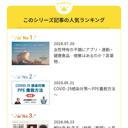
このシリーズ記事の人気ランキング
1
No.
2026.07.30
女性特有の不調にアプリ・運動・
健康食品…根拠はあるのか？非薬
物...
2
No.
2020.05.21
COVID-19感染対策～PPE着脱方法
～
3
No.
2026.06.23
朝比奈 秋 先生（作家／医師）×島