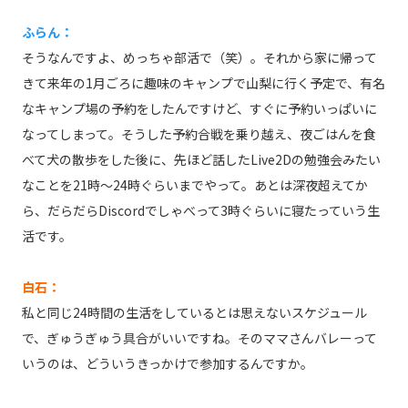
ふらん：
そうなんですよ、めっちゃ部活で（笑）。それから家に帰って
きて来年の1月ごろに趣味のキャンプで山梨に行く予定で、有名
なキャンプ場の予約をしたんですけど、すぐに予約いっぱいに
なってしまって。そうした予約合戦を乗り越え、夜ごはんを食
べて犬の散歩をした後に、先ほど話したLive2Dの勉強会みたい
なことを21時～24時ぐらいまでやって。あとは深夜超えてか
ら、だらだらDiscordでしゃべって3時ぐらいに寝たっていう生
活です。
白石：
私と同じ24時間の生活をしているとは思えないスケジュール
で、ぎゅうぎゅう具合がいいですね。そのママさんバレーって
いうのは、どういうきっかけで参加するんですか。