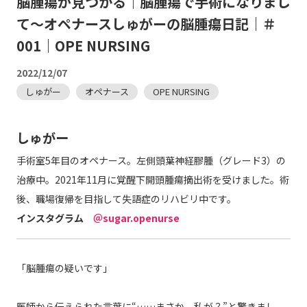
脳腫瘍が見つかる｜脳腫瘍で手術になりまし
て～オペナースしゅがーの脳腫瘍日記｜＃
001｜OPE NURSING
2022/12/07
しゅがー
オペナース
OPE NURSING
しゅがー
手術室5年目のオペナース。左側頭葉神経膠腫（グレード3）の
治療中。2021年11月に覚醒下開頭腫瘍摘出術を受けました。術
後、職場復帰を目指して失語症のリハビリ中です。
インスタグラム
＠sugar.openurse
「脳腫瘍の疑いです」
医師から伝えられた言葉に“……まさか、私が？”と驚きまし