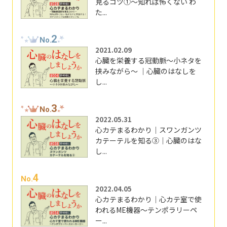
見るコツ①～知れば怖くない わ
た...
2
No.
2021.02.09
心臓を栄養する冠動脈～小ネタを
挟みながら～ ｜心臓のはなしを
し...
3
No.
2022.05.31
心カテまるわかり｜スワンガンツ
カテーテルを知る③｜心臓のはな
し...
4
No.
2022.04.05
心カテまるわかり｜心カテ室で使
われるME機器～テンポラリーペ
ー...