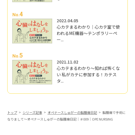
4
No.
2022.04.05
心カテまるわかり｜心カテ室で使
われるME機器～テンポラリーペ
ー...
5
No.
2021.11.02
心カテまるわかり～知れば怖くな
い 私がカテに参加する！カテス
タ...
トップ
シリーズ記事
オペナースしゅがーの脳腫瘍日記
脳腫瘍で手術に
なりまして～オペナースしゅがーの脳腫瘍日記｜＃009｜OPE NURSING