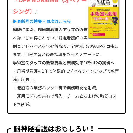
『OPE NURSING（オペナー
シング）』
▶最新号の特集・目次はこちら
経験に学ぶ、周術期看護力アップの近道
本誌でしか得られない、認定看護師の実
例とアドバイスを含む解説で、学習効果30％UPを目指し
ます。自己学習と後輩指導をもっとスマートに。
手術室スタッフの教育支援と業務効率30％UPの実現へ
・周術期看護を1年で体系的に学べるラインアップで教育
満足度向上。
・他施設の業務ハック共有で業務時間を削減。
・運用モデルの共有で導入・チーム立ち上げの時間コス
トを削減。
脳神経看護はおもしろい！