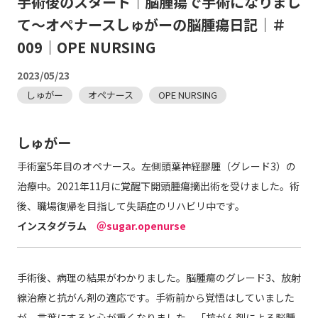
手術後のスタート｜脳腫瘍で手術になりまし
て～オペナースしゅがーの脳腫瘍日記｜＃
009｜OPE NURSING
2023/05/23
しゅがー
オペナース
OPE NURSING
しゅがー
手術室5年目のオペナース。左側頭葉神経膠腫（グレード3）の
治療中。2021年11月に覚醒下開頭腫瘍摘出術を受けました。術
後、職場復帰を目指して失語症のリハビリ中です。
インスタグラム
＠sugar.openurse
手術後、病理の結果がわかりました。脳腫瘍のグレード3、放射
線治療と抗がん剤の適応です。手術前から覚悟はしていました
が、言葉にすると心が重くなりました。「抗がん剤による脳腫