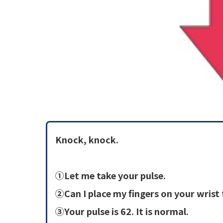
Knock, knock.
①Let me take your pulse.
②Can I place my fingers on your wrist
③Your pulse is 62. It is normal.