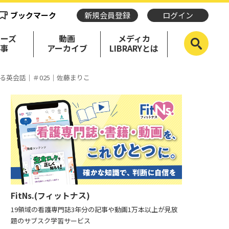
ブックマーク
新規会員登録
ログイン
リーズ
動画
メディカ
記事
アーカイブ
LIBRARYとは
る英会話｜＃025｜佐藤まりこ
FitNs.(フィットナス)
19領域の看護専門誌3年分の記事や動画1万本以上が見放
題のサブスク学習サービス