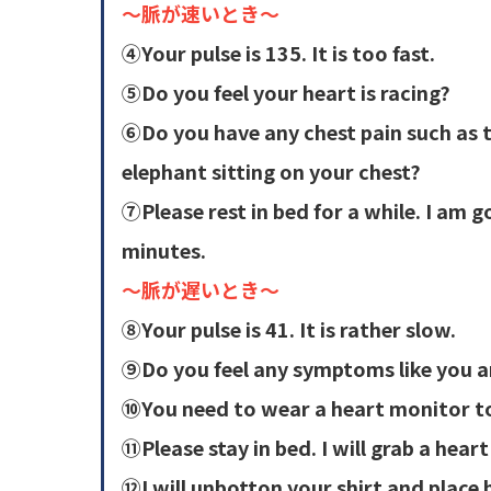
～脈が速いとき～
④Your pulse is 135. It is too fast.
⑤Do you feel your heart is racing?
⑥Do you have any chest pain such as ti
elephant sitting on your chest?
⑦Please rest in bed for a while. I am g
minutes.
～脈が遅いとき～
⑧Your pulse is 41. It is rather slow.
⑨Do you feel any symptoms like you ar
⑩You need to wear a heart monitor to
⑪Please stay in bed. I will grab a hear
⑫I will unbotton your shirt and place 