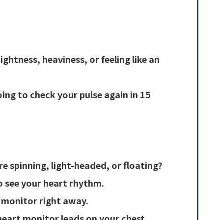
ghtness, heaviness, or feeling like an
oing to check your pulse again in 15
e spinning, light-headed, or floating?
 see your heart rhythm.
t monitor right away.
heart monitor leads on your chest.