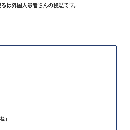
残るは外国人患者さんの検温です。
。
すね」