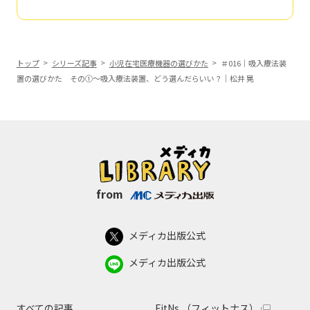
トップ
シリーズ記事
小児在宅医療機器の選びかた
＃016｜吸入療法装
置の選びかた その①～吸入療法装置、どう選んだらいい？｜松井 晃
from
メディカ出版公式
メディカ出版公式
すべての記事
FitNs.（フィットナス）