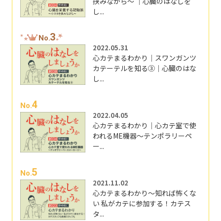
挟みながら～ ｜心臓のはなしを
し...
3
No.
2022.05.31
心カテまるわかり｜スワンガンツ
カテーテルを知る③｜心臓のはな
し...
4
No.
2022.04.05
心カテまるわかり｜心カテ室で使
われるME機器～テンポラリーペ
ー...
5
No.
2021.11.02
心カテまるわかり～知れば怖くな
い 私がカテに参加する！カテス
タ...