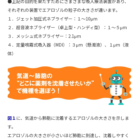
●上記の目的を果たすためにさまざまな吸入療法装置があり、
それぞれの装置でエアロゾルの粒子の大きさが違います。
１．ジェット加圧式ネブライザー：１～10μm
２．超音波ネブライザー（卓上型・ハンディ型）：１～５μm
３．メッシュ式ネブライザー：2.1μm
４．定量噴霧式吸入器（MDI）：３μm（懸濁液）、１μm（液
体）
図１
に、気道から肺胞に沈着するエアロゾルの大きさを示しま
す。
エアロゾルの大きさが小さいほど肺胞に到達し、沈着しやすく