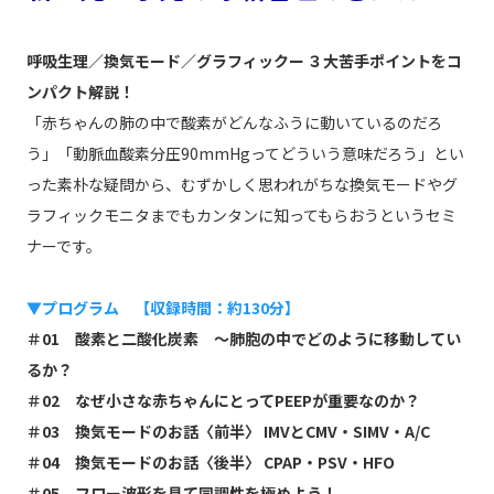
呼吸生理／換気モード／グラフィックー ３大苦手ポイントをコ
ンパクト解説！
「赤ちゃんの肺の中で酸素がどんなふうに動いているのだろ
う」「動脈血酸素分圧90mmHgってどういう意味だろう」とい
った素朴な疑問から、むずかしく思われがちな換気モードやグ
ラフィックモニタまでもカンタンに知ってもらおうというセミ
ナーです。
▼プログラム 【収録時間：約130分】
＃01 酸素と二酸化炭素 〜肺胞の中でどのように移動してい
るか？
＃02 なぜ小さな赤ちゃんにとってPEEPが重要なのか？
＃03 換気モードのお話〈前半〉 IMVとCMV・SIMV・A/C
＃04 換気モードのお話〈後半〉 CPAP・PSV・HFO
＃05 フロー波形を見て同調性を極めよう！