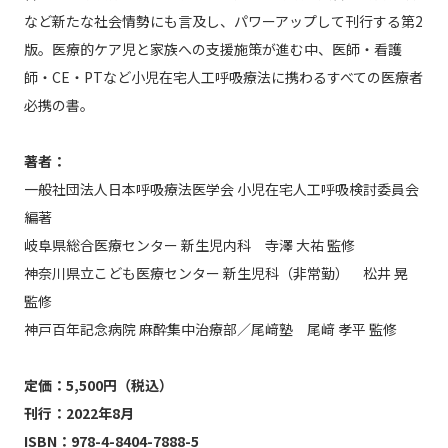
など新たな社会情勢にも言及し、パワーアップして刊行する第2
版。医療的ケア児と家族への支援施策が進む中、医師・看護
師・CE・PTなど小児在宅人工呼吸療法に携わるすべての医療者
必携の書。
著者：
一般社団法人日本呼吸療法医学会 小児在宅人工呼吸検討委員会
編著
岐阜県総合医療センター 新生児内科 寺澤 大祐 監修
神奈川県立こども医療センター 新生児科（非常勤） 松井 晃
監修
神戸百年記念病院 麻酔集中治療部／尾﨑塾 尾﨑 孝平 監修
定価：5,500円（税込）
刊行：2022年8月
ISBN：978-4-8404-7888-5