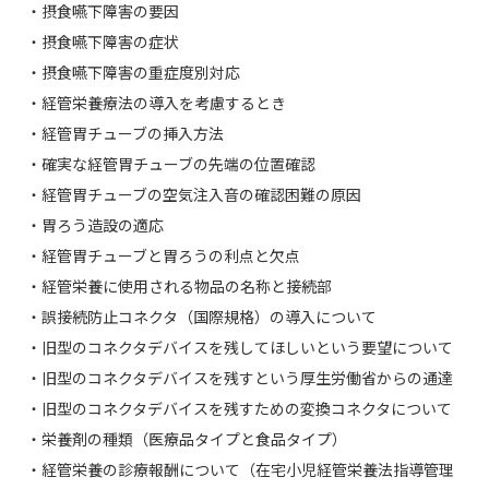
・摂食嚥下障害の要因
・摂食嚥下障害の症状
・摂食嚥下障害の重症度別対応
・経管栄養療法の導入を考慮するとき
・経管胃チューブの挿入方法
・確実な経管胃チューブの先端の位置確認
・経管胃チューブの空気注入音の確認困難の原因
・胃ろう造設の適応
・経管胃チューブと胃ろうの利点と欠点
・経管栄養に使用される物品の名称と接続部
・誤接続防止コネクタ（国際規格）の導入について
・旧型のコネクタデバイスを残してほしいという要望について
・旧型のコネクタデバイスを残すという厚生労働省からの通達
・旧型のコネクタデバイスを残すための変換コネクタについて
・栄養剤の種類（医療品タイプと食品タイプ）
・経管栄養の診療報酬について（在宅小児経管栄養法指導管理