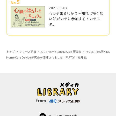
5
No.
2021.11.02
心カテまるわかり～知れば怖くな
い 私がカテに参加する！カテス
タ...
トップ
シリーズ記事
KIDS Home Care Device 研究会
＃016｜第5回KIDS
Home Care Device 研究会が開催されました！PART①｜松井 晃
from
メディカ出版公式