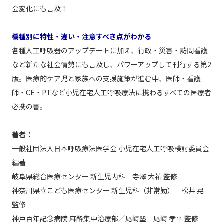
会変化にも言及！
機種別に特性・違い・注意すべき点がわかる
各種人工呼吸器のアップデートに加え、行政・災害・訪問看護
など新たな社会情勢にも言及し、パワーアップして刊行する第2
版。医療的ケア児と家族への支援施策が進む中、医師・看護
師・CE・PTなど小児在宅人工呼吸療法に携わるすべての医療者
必携の書。
著者：
一般社団法人日本呼吸療法医学会 小児在宅人工呼吸検討委員会
編著
岐阜県総合医療センター 新生児内科 寺澤 大祐 監修
神奈川県立こども医療センター 新生児科（非常勤） 松井 晃
監修
神戸百年記念病院 麻酔集中治療部／尾﨑塾 尾﨑 孝平 監修