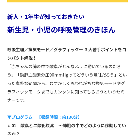
新人・1年生が知っておきたい
新生児・小児の呼吸管理のきほん
呼吸生理／換気モード／グラフィックー ３大苦手ポイントをコ
ンパクト解説！
「赤ちゃんの肺の中で酸素がどんなふうに動いているのだろ
う」「動脈血酸素分圧90mmHgってどういう意味だろう」とい
った素朴な疑問から、むずかしく思われがちな換気モードやグ
ラフィックモニタまでもカンタンに知ってもらおうというセミ
ナーです。
▼プログラム 【収録時間：約130分】
＃01 酸素と二酸化炭素 〜肺胞の中でどのように移動してい
るか？