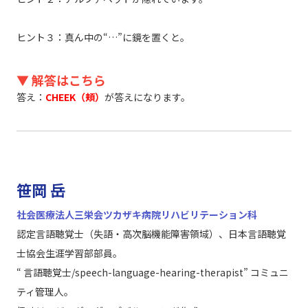
ヒント３：真ん中の“…”に鏡を置くと。
▼ 解答はこちら
答え：
CHEEK（頬）
が答えになります。
笹岡 岳
社会医療法人三栄会ツカザキ病院リハビリテーション科
認定言語聴覚士（失語・高次脳機能障害領域）、日本言語聴覚
士協会生涯学習部部員。
“ 言語聴覚士/speech-language-hearing-therapist” コミュニ
ティ管理人。