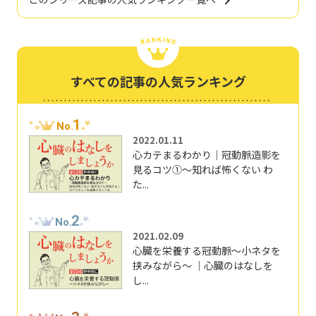
すべての記事の人気ランキング
1
No.
2022.01.11
心カテまるわかり｜冠動脈造影を
見るコツ①～知れば怖くない わ
た...
2
No.
2021.02.09
心臓を栄養する冠動脈～小ネタを
挟みながら～ ｜心臓のはなしを
し...