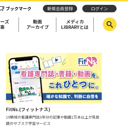
ブックマーク
新規会員登録
ログイン
リーズ
動画
メディカ
記事
アーカイブ
LIBRARYとは
FitNs.(フィットナス)
19領域の看護専門誌3年分の記事や動画1万本以上が見放
題のサブスク学習サービス