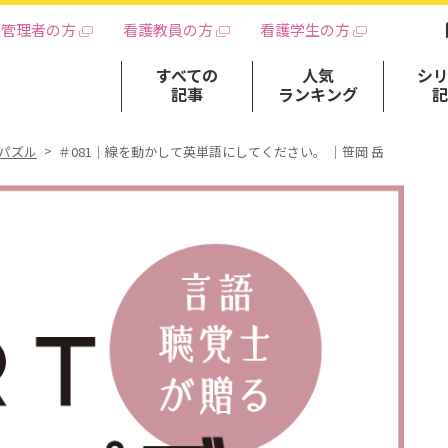
護管理者の方
看護教員の方
看護学生の方
すべての
人気
シ
記事
ランキング
ンパズル
＃081｜線を動かして英単語にしてください。 ｜笹岡 岳