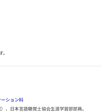
す。
テーション科
域）、日本言語聴覚士協会生涯学習部部員。