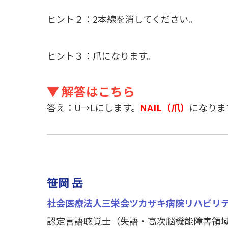
ヒント２：2本線を消してください。
ヒント３：爪になります。
▼ 解答はこちら
答え：U→Lにします。
NAIL（爪）
になりま
笹岡 岳
社会医療法人三栄会ツカザキ病院リハビリ
認定言語聴覚士（失語・高次脳機能障害領