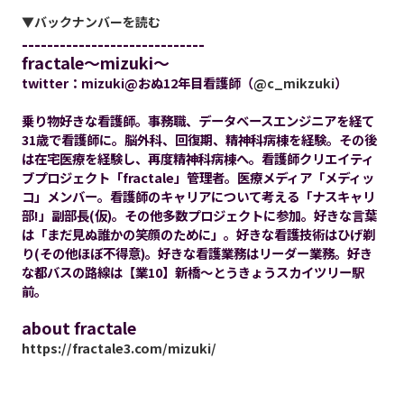
▼バックナンバーを読む
-----------------------------
fractale～mizuki～
twitter：mizuki@おぬ12年目看護師（
@c_mikzuki
）
乗り物好きな看護師。事務職、データベースエンジニアを経て
31歳で看護師に。脳外科、回復期、精神科病棟を経験。その後
は在宅医療を経験し、再度精神科病棟へ。看護師クリエイティ
ブプロジェクト「fractale」管理者。医療メディア「メディッ
コ」メンバー。看護師のキャリアについて考える「ナスキャリ
部!」副部長(仮)。その他多数プロジェクトに参加。好きな言葉
は「まだ見ぬ誰かの笑顔のために」。好きな看護技術はひげ剃
り(その他ほぼ不得意)。好きな看護業務はリーダー業務。好き
な都バスの路線は【業10】新橋～とうきょうスカイツリー駅
前。
about fractale
https://fractale3.com/mizuki/