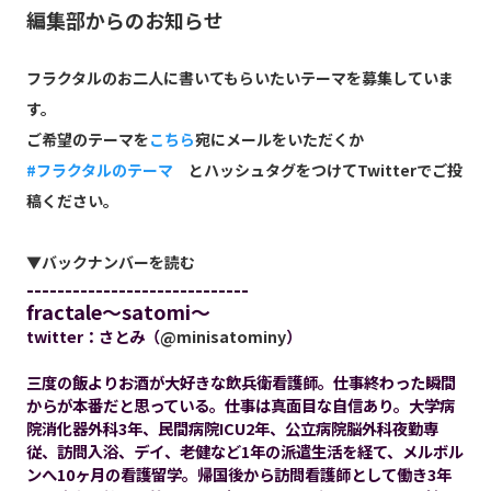
編集部からのお知らせ
フラクタルのお二人に書いてもらいたいテーマを募集していま
す。
ご希望のテーマを
こちら
宛にメールをいただくか
#フラクタルのテーマ
とハッシュタグをつけてTwitterでご投
稿ください。
▼バックナンバーを読む
-----------------------------
fractale～satomi～
twitter：さとみ（
@minisatominy
）
三度の飯よりお酒が大好きな飲兵衛看護師。仕事終わった瞬間
からが本番だと思っている。仕事は真面目な自信あり。大学病
院消化器外科3年、民間病院ICU2年、公立病院脳外科夜勤専
従、訪問入浴、デイ、老健など1年の派遣生活を経て、メルボル
ンへ10ヶ月の看護留学。帰国後から訪問看護師として働き3年