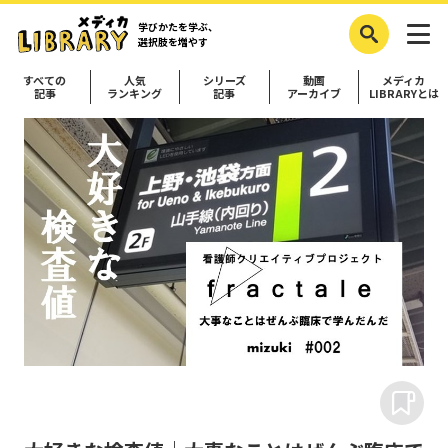
学びかたを学ぶ、
選択肢を増やす
すべての
人気
シリーズ
動画
メディカ
記事
ランキング
記事
アーカイブ
LIBRARYとは