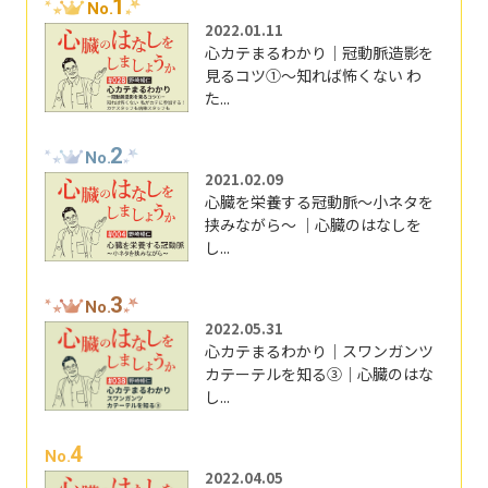
1
No.
2022.01.11
心カテまるわかり｜冠動脈造影を
見るコツ①～知れば怖くない わ
た...
2
No.
2021.02.09
心臓を栄養する冠動脈～小ネタを
挟みながら～ ｜心臓のはなしを
し...
3
No.
2022.05.31
心カテまるわかり｜スワンガンツ
カテーテルを知る③｜心臓のはな
し...
4
No.
2022.04.05