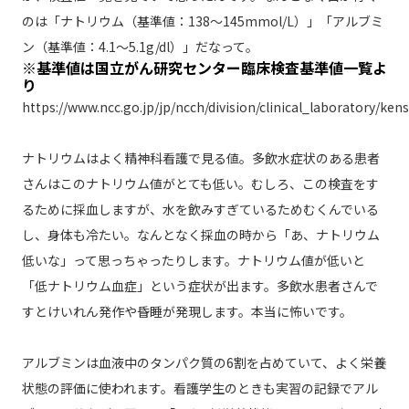
のは「ナトリウム（基準値：138～145mmol/L）」「アルブミ
ン（基準値：4.1～5.1g/dl）」だなって。
※基準値は国立がん研究センター臨床検査基準値一覧よ
り
https://www.ncc.go.jp/jp/ncch/division/clinical_laboratory/kens
ナトリウムはよく精神科看護で見る値。多飲水症状のある患者
さんはこのナトリウム値がとても低い。むしろ、この検査をす
るために採血しますが、水を飲みすぎているためむくんでいる
し、身体も冷たい。なんとなく採血の時から「あ、ナトリウム
低いな」って思っちゃったりします。ナトリウム値が低いと
「低ナトリウム血症」という症状が出ます。多飲水患者さんで
すとけいれん発作や昏睡が発現します。本当に怖いです。
アルブミンは血液中のタンパク質の6割を占めていて、よく栄養
状態の評価に使われます。看護学生のときも実習の記録でアル