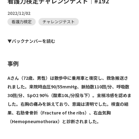
看護力検定チャレンジテスト｜#192
2022/12/02
看護力検定
チャレンジテスト
▼バックナンバーを読む
事例
Aさん（72歳、男性）は散歩中に乗用車と衝突し、救急搬送さ
れました。来院時血圧90/55mmHg、脈拍数110回/分、呼吸数
30回/分、SpO2 90％（酸素10L/分投与下）。末梢冷感を認めま
した。右胸の痛みを訴えており、意識は清明でした。検査の結
果、右肋骨骨折（Fracture of the ribs）、右血気胸
（Hemopneumothorax）と診断されました。