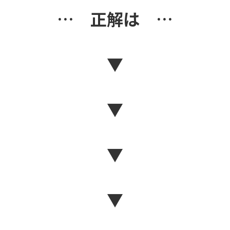
… 正解は …
▼
▼
▼
▼