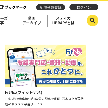
ブックマーク
新規会員登録
ログイン
リーズ
動画
メディカ
記事
アーカイブ
LIBRARYとは
FitNs.(フィットナス)
19領域の看護専門誌3年分の記事や動画1万本以上が見放
題のサブスク学習サービス