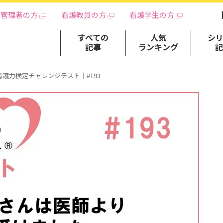
護管理者の方
看護教員の方
看護学生の方
すべての
人気
シ
記事
ランキング
看護力検定チャレンジテスト｜#193