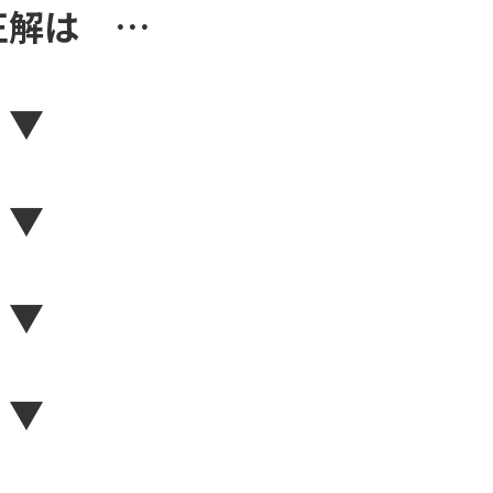
正解は …
▼
▼
▼
▼