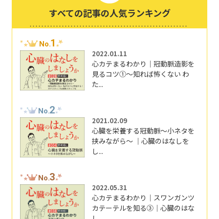
すべての記事の人気ランキング
1
No.
2022.01.11
心カテまるわかり｜冠動脈造影を
見るコツ①～知れば怖くない わ
た...
2
No.
2021.02.09
心臓を栄養する冠動脈～小ネタを
挟みながら～ ｜心臓のはなしを
し...
3
No.
2022.05.31
心カテまるわかり｜スワンガンツ
カテーテルを知る③｜心臓のはな
し...