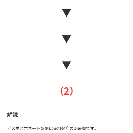
▼
▼
▼
（2）
解説
ビスホスホネート製剤は骨粗鬆症の治療薬です。