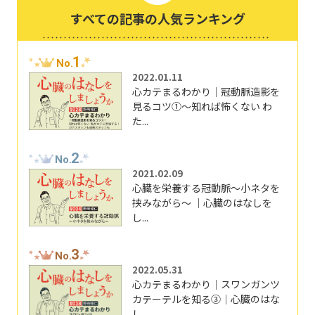
すべての記事の人気ランキング
1
No.
2022.01.11
心カテまるわかり｜冠動脈造影を
見るコツ①～知れば怖くない わ
た...
2
No.
2021.02.09
心臓を栄養する冠動脈～小ネタを
挟みながら～ ｜心臓のはなしを
し...
3
No.
2022.05.31
心カテまるわかり｜スワンガンツ
カテーテルを知る③｜心臓のはな
し...