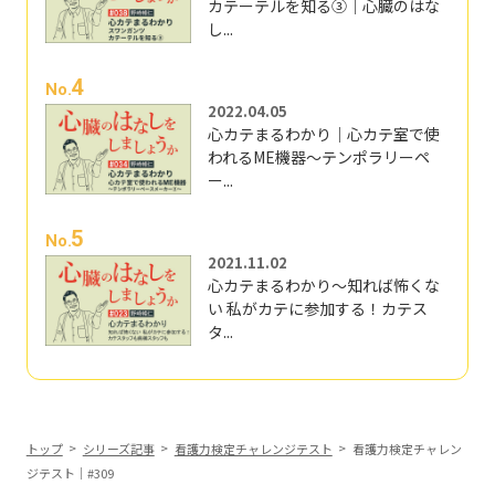
カテーテルを知る③｜心臓のはな
し...
4
No.
2022.04.05
心カテまるわかり｜心カテ室で使
われるME機器～テンポラリーペ
ー...
5
No.
2021.11.02
心カテまるわかり～知れば怖くな
い 私がカテに参加する！カテス
タ...
トップ
シリーズ記事
看護力検定チャレンジテスト
看護力検定チャレン
ジテスト｜#309