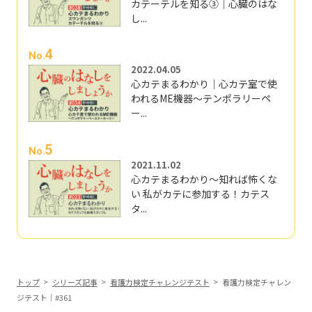
カテーテルを知る③｜心臓のはな
し...
4
No.
2022.04.05
心カテまるわかり｜心カテ室で使
われるME機器～テンポラリーペ
ー...
5
No.
2021.11.02
心カテまるわかり～知れば怖くな
い 私がカテに参加する！カテス
タ...
トップ
シリーズ記事
看護力検定チャレンジテスト
看護力検定チャレン
ジテスト｜#361