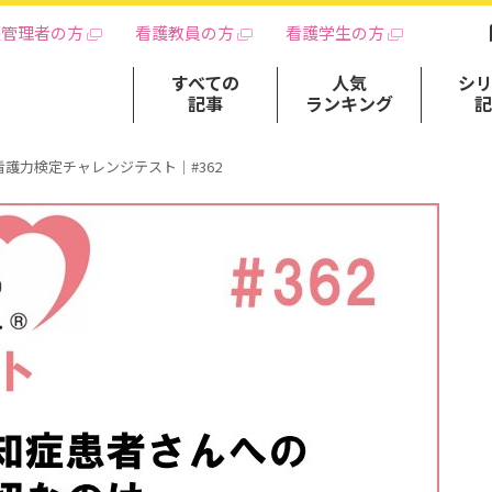
護管理者の方
看護教員の方
看護学生の方
すべての
人気
シ
記事
ランキング
看護力検定チャレンジテスト｜#362