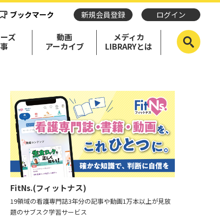
ブックマーク
新規会員登録
ログイン
リーズ
動画
メディカ
記事
アーカイブ
LIBRARYとは
FitNs.(フィットナス)
19領域の看護専門誌3年分の記事や動画1万本以上が見放
題のサブスク学習サービス