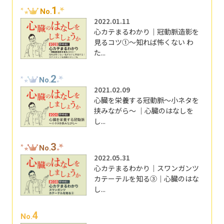
1
No.
2022.01.11
心カテまるわかり｜冠動脈造影を
見るコツ①～知れば怖くない わ
た...
2
No.
2021.02.09
心臓を栄養する冠動脈～小ネタを
挟みながら～ ｜心臓のはなしを
し...
3
No.
2022.05.31
心カテまるわかり｜スワンガンツ
カテーテルを知る③｜心臓のはな
し...
4
No.