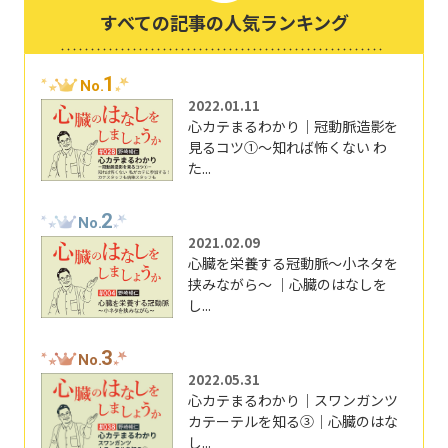
すべての記事の人気ランキング
1
No.
2022.01.11
心カテまるわかり｜冠動脈造影を
見るコツ①～知れば怖くない わ
た...
2
No.
2021.02.09
心臓を栄養する冠動脈～小ネタを
挟みながら～ ｜心臓のはなしを
し...
3
No.
2022.05.31
心カテまるわかり｜スワンガンツ
カテーテルを知る③｜心臓のはな
し...