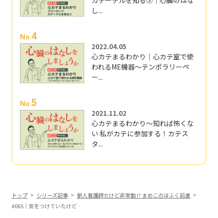
カテーテルを知る③｜心臓のはな
し...
4
No.
2022.04.05
心カテまるわかり｜心カテ室で使
われるME機器～テンポラリーペ
ー...
5
No.
2021.11.02
心カテまるわかり～知れば怖くな
い 私がカテに参加する！カテス
タ...
トップ
シリーズ記事
新人看護師だけど非常勤 !? まめこのほふく前進
#065｜気をつけていたけど…