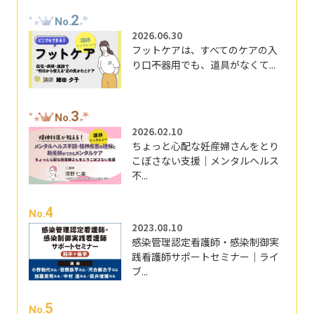
2
No.
2026.06.30
フットケアは、すべてのケアの入
り口――不器用でも、道具がなくて...
3
No.
2026.02.10
ちょっと心配な妊産婦さんをとり
こぼさない支援｜メンタルヘルス
不...
4
No.
2023.08.10
感染管理認定看護師・感染制御実
践看護師サポートセミナー｜ライ
ブ...
5
No.