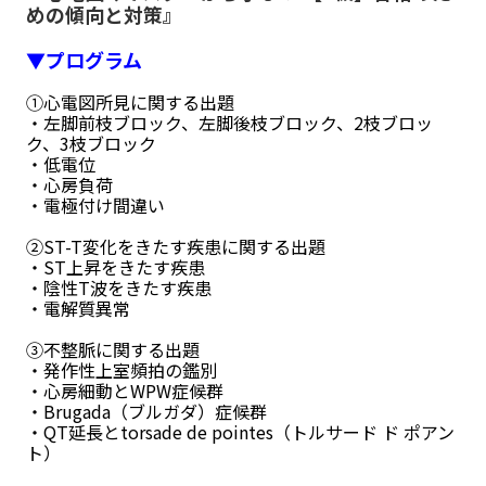
めの傾向と対策』
▼プログラム
①心電図所見に関する出題
・左脚前枝ブロック、左脚後枝ブロック、2枝ブロッ
ク、3枝ブロック
・低電位
・心房負荷
・電極付け間違い
②ST-T変化をきたす疾患に関する出題
・ST上昇をきたす疾患
・陰性T波をきたす疾患
・電解質異常
③不整脈に関する出題
・発作性上室頻拍の鑑別
・心房細動とWPW症候群
・Brugada（ブルガダ）症候群
・QT延長とtorsade de pointes（トルサード ド ポアン
ト）