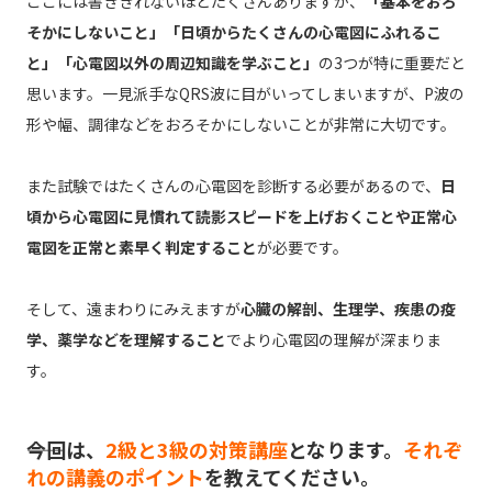
ここには書ききれないほどたくさんありますが、
「基本をおろ
そかにしないこと」「日頃からたくさんの心電図にふれるこ
と」「心電図以外の周辺知識を学ぶこと」
の3つが特に重要だと
思います。一見派手なQRS波に目がいってしまいますが、P波の
形や幅、調律などをおろそかにしないことが非常に大切です。
また試験ではたくさんの心電図を診断する必要があるので、
日
頃から心電図に見慣れて読影スピードを上げおくことや正常心
電図を正常と素早く判定すること
が必要です。
そして、遠まわりにみえますが
心臓の解剖、生理学、疾患の疫
学、薬学などを理解すること
でより心電図の理解が深まりま
す。
――今回は、
2級と3級の対策講座
となります。
それぞ
れの講義のポイント
を教えてください。