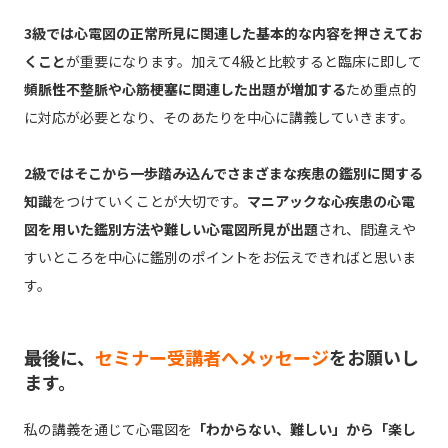
3級では心電図の正常所見に関連した基本的な内容を押さえてお
くこと
が重要になります。加えて4級と比較すると臨床に即して
頻脈性不整脈や心筋梗塞に関連した出題が増加する
ため重点的
に対応が必要となり、そのあたりを中心に講義していきます。
2級ではそこから一歩踏み込んでさまざまな疾患の鑑別に関する
知識
をつけていくことが大切です。
マニアックな心疾患の心電
図を用いた鑑別方法や難しい心電図所見が出題
され、間違えや
すいところを中心に鑑別のポイントをお伝えできればと思いま
す。
――最後に、
セミナー受講者へメッセージ
をお願いし
ます。
私の講義を通じて心電図を
「わからない、難しい」から「楽し