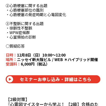
②心筋梗塞に関する出題
・心筋梗塞部位の鑑別
・心筋梗塞の発症時期と心電図変化
③不整脈に関する出題
・徐脈性不整脈
・WPW症候群
・心室頻拍の診断
○質疑応答
日時：
12月8日（日）10:00～12:00
場所：
ニッセイ新大阪ビル / WEB ＊ハイブリッド開催
受講料：
6,000円（税込）
【2級対策】
『心電図マイスターから学ぶ！ 【2級】合格のた