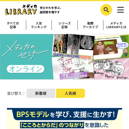
学びかたを学ぶ、
選択肢を増やす
すべての
人気
シリーズ
動画
メディカ
記事
ランキング
記事
アーカイブ
LIBRARYとは
並び替え：
新着順
人気順