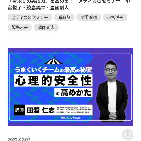
「看取りの実践力」を高める！｜メディカのセミナー｜小
宮悦子・鮫島美来・豊國剛大
メディカのセミナー
看取り
訪問看護
小宮悦子
鮫島未来
豊國剛大
2022.
02.07