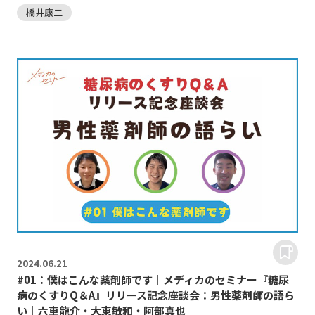
橋井康二
2024.
06.21
#01：僕はこんな薬剤師です｜メディカのセミナー『糖尿
病のくすりQ＆A』リリース記念座談会：男性薬剤師の語ら
い｜六車龍介・大東敏和・阿部真也