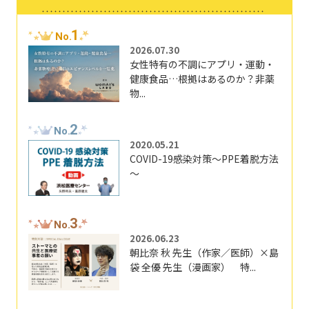
1
No.
2026.07.30
女性特有の不調にアプリ・運動・
健康食品…根拠はあるのか？非薬
物...
2
No.
2020.05.21
COVID-19感染対策～PPE着脱方法
～
3
No.
2026.06.23
朝比奈 秋 先生（作家／医師）×島
袋 全優 先生（漫画家） 特...