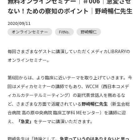
無料オンラインセミナー｜＃006｜急変させ
ない！ための察知のポイント｜野崎暢仁先生
2020/09/11
オンラインセミナー
FitNs.
野崎暢仁
毎回さまざまなゲストに講演していただくメディカLIBRARYの
オンラインセミナー。
第6回からは、より臨床に近いテーマを取り上げていきます。今
回はメディカセミナーの講師でもあり、WCCM（西日本コメデ
ィカルカテーテルミーティング）の副代表世話人を務めるな
ど、さまざまな方面で活躍されている
野崎暢仁先生
（新生会総
合病院 高の原中央病院 臨床工学科 MEセンター）を講師に迎
え、
「急変」
をテーマに講演いただきます。
野崎先生は「持論として、
急変っていうのはありえないと思っ