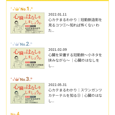
1
No.
2022.01.11
心カテまるわかり｜冠動脈造影を
見るコツ①～知れば怖くない わ
た...
2
No.
2021.02.09
心臓を栄養する冠動脈～小ネタを
挟みながら～ ｜心臓のはなしを
し...
3
No.
2022.05.31
心カテまるわかり｜スワンガンツ
カテーテルを知る③｜心臓のはな
し...
4
No.