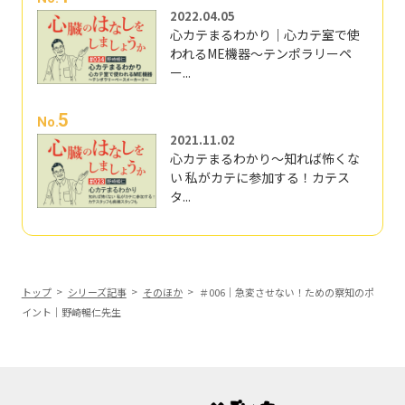
2022.04.05
心カテまるわかり｜心カテ室で使
われるME機器～テンポラリーペ
ー...
5
No.
2021.11.02
心カテまるわかり～知れば怖くな
い 私がカテに参加する！カテス
タ...
トップ
シリーズ記事
そのほか
＃006｜急変させない！ための察知のポ
イント｜野崎暢仁先生