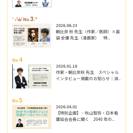
3
No.
2026.06.23
朝比奈 秋 先生（作家／医師）×島
袋 全優 先生（漫画家） 特...
4
No.
2026.01.16
作家・朝比奈秋 先生 スペシャル
インタビュー掲載のお知らせ｜消...
5
No.
2026.04.01
【特別企画】―秋山智弥・日本看
護協会会長に聞く 2040 年の...