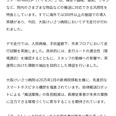
ット「AI-MHOS
（アイモス）」は、検体や器械、薬剤、リネン
®
など、院内のさまざまな物品などの搬送に対応できる汎用性を
特長としています。すでに海外では300件以上の施設での導入
実績があり、今回、大阪けいさつ病院においてデモ走行が行わ
れました。
デモ走行では、入院病棟、手術室廊下、外来フロアにおいて走
行試験を実施しました。具体的には、走行ルートの適合性（環
境適応）を確認するとともに、スタッフの動線への影響や、実
運用に向けた課題の抽出を目的とした検証を行いました。
大阪けいさつ病院は2025年1月の新病院移転を機に、先進的な
スマートホスピタル構想を推進されています。自律搬送ロボッ
トによる「搬送業務」の負担軽減は、医療従事者が本来の業務
に注力できる環境づくりに寄与することを期待されています。