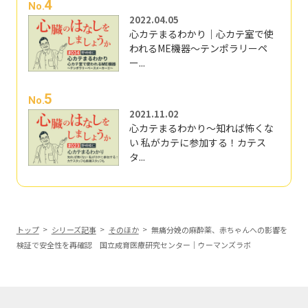
4
No.
2022.04.05
心カテまるわかり｜心カテ室で使
われるME機器～テンポラリーペ
ー...
5
No.
2021.11.02
心カテまるわかり～知れば怖くな
い 私がカテに参加する！カテス
タ...
トップ
シリーズ記事
そのほか
無痛分娩の麻酔薬、赤ちゃんへの影響を
検証で安全性を再確認 国立成育医療研究センター｜ウーマンズラボ