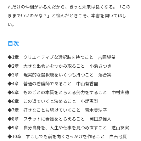
れだけの仲間がいるんだから、きっと未来は良くなる。「この
ままでいいのかな？」と悩んだときこそ、本書を開いてほし
い。
目次
◆1章 クリエイティブな選択肢を持つこと 吉岡純希
◆2章 大きな出会いをつかみ取ること 小浜さつき
◆3章 現実的な選択肢をいくつも持つこと 落合実
◆4章 普通の看護師であること 中山有香里
◆5章 ものごとの本質をとらえる努力をすること 中村実穂
◆6章 この道でいくと決めること 小堤恵梨
◆7章 好きなことも続けていくこと 青木美沙子
◆8章 フラットに看護をとらえること 岡田悠偉人
◆9章 自分自身を、人生や仕事を見つめ直すこと 芝山友実
◆10章 すこしでも前を向くきっかけを作ること 白石弓夏