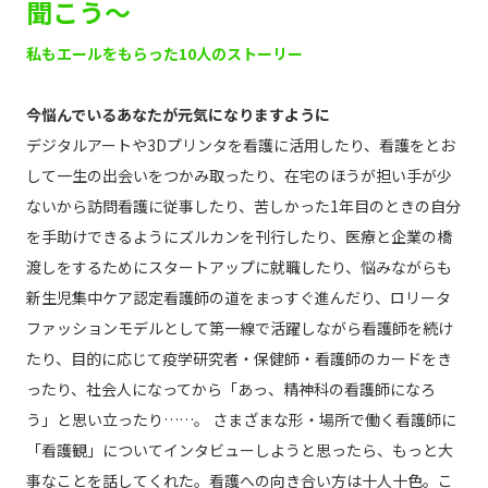
聞こう～
私もエールをもらった10人のストーリー
今悩んでいるあなたが元気になりますように
デジタルアートや3Dプリンタを看護に活用したり、看護をとお
して一生の出会いをつかみ取ったり、在宅のほうが担い手が少
ないから訪問看護に従事したり、苦しかった1年目のときの自分
を手助けできるようにズルカンを刊行したり、医療と企業の橋
渡しをするためにスタートアップに就職したり、悩みながらも
新生児集中ケア認定看護師の道をまっすぐ進んだり、ロリータ
ファッションモデルとして第一線で活躍しながら看護師を続け
たり、目的に応じて疫学研究者・保健師・看護師のカードをき
ったり、社会人になってから「あっ、精神科の看護師になろ
う」と思い立ったり……。 さまざまな形・場所で働く看護師に
「看護観」についてインタビューしようと思ったら、もっと大
事なことを話してくれた。看護への向き合い方は十人十色。こ