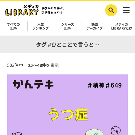
学びかたを学ぶ、
選択肢を増やす
すべての
人気
シリーズ
動画
メディカ
記事
ランキング
記事
アーカイブ
LIBRARYとは
タグ #ひとことで言うと…
503件中
25～48
件を表示