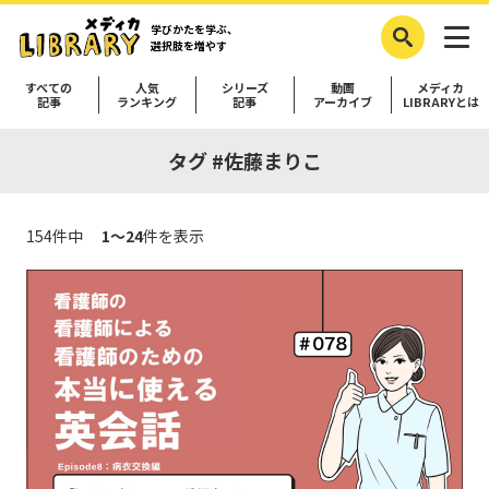
学びかたを学ぶ、
選択肢を増やす
すべての
人気
シリーズ
動画
メディカ
記事
ランキング
記事
アーカイブ
LIBRARYとは
タグ #佐藤まりこ
154件中
1～24
件を表示