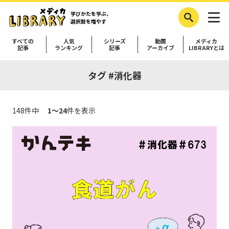
学びかたを学ぶ、
選択肢を増やす
すべての
人気
シリーズ
動画
メディカ
記事
ランキング
記事
アーカイブ
LIBRARYとは
タグ #消化器
148件中
1～24
件を表示