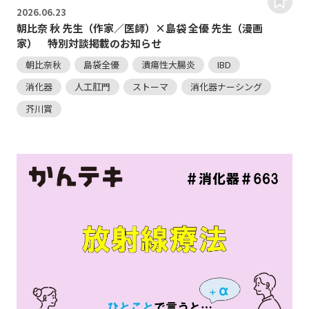
2026.
06.23
朝比奈 秋 先生（作家／医師）×島袋 全優 先生（漫画
家） 特別対談掲載のお知らせ
朝比奈秋
島袋全優
潰瘍性大腸炎
IBD
消化器
人工肛門
ストーマ
消化器ナーシング
芥川賞