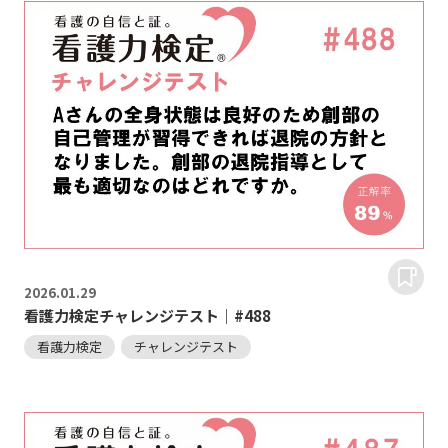
2026.
01.29
看護力検定チャレンジテスト｜#488
看護力検定
チャレンジテスト