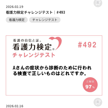
2026.
02.19
看護力検定チャレンジテスト｜#493
看護力検定
チャレンジテスト
2026.
02.16