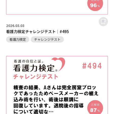
2026.
03.03
看護力検定チャレンジテスト｜#495
看護力検定
チャレンジテスト