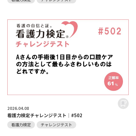
2026.
04.08
看護力検定チャレンジテスト｜#502
看護力検定
チャレンジテスト