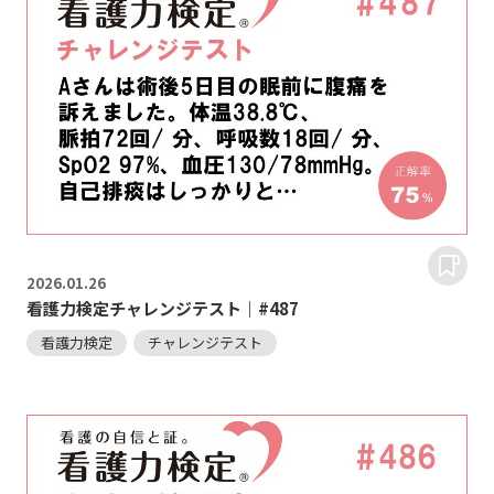
2026.
01.26
看護力検定チャレンジテスト｜#487
看護力検定
チャレンジテスト