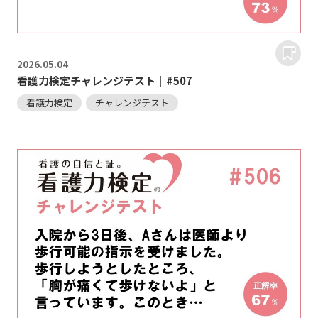
2026.
05.04
看護力検定チャレンジテスト｜#507
看護力検定
チャレンジテスト