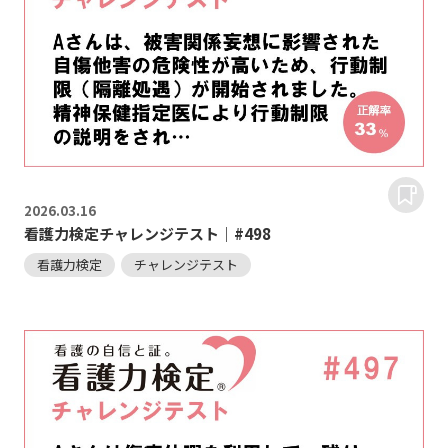
2026.
03.16
看護力検定チャレンジテスト｜#498
看護力検定
チャレンジテスト