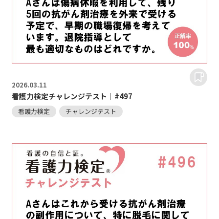
2026.
03.11
看護力検定チャレンジテスト｜#497
看護力検定
チャレンジテスト