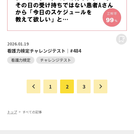
2026.
01.19
看護力検定チャレンジテスト｜#484
看護力検定
チャレンジテスト
1
2
3
トップ
すべての記事