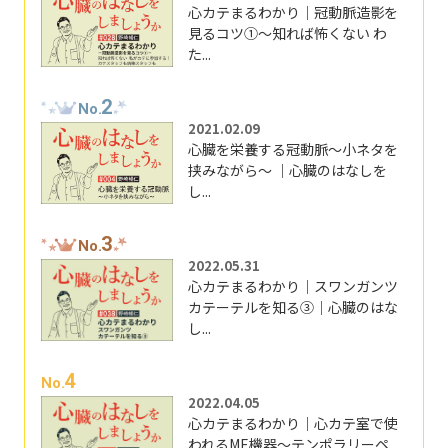
心カテまるわかり｜冠動脈造影を
見るコツ①～知れば怖くない わ
た...
2
No.
2021.02.09
心臓を栄養する冠動脈～小ネタを
挟みながら～ ｜心臓のはなしを
し...
3
No.
2022.05.31
心カテまるわかり｜スワンガンツ
カテーテルを知る③｜心臓のはな
し...
4
No.
2022.04.05
心カテまるわかり｜心カテ室で使
われるME機器～テンポラリーペ