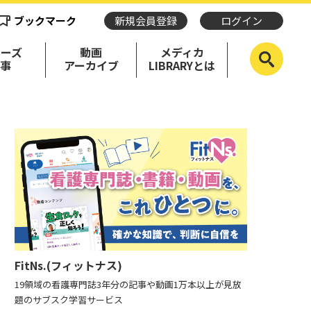
ブックマーク
新規会員登録
ログイン
リーズ
動画
メディカ
記事
アーカイブ
LIBRARYとは
FitNs.(フィットナス)
19領域の看護専門誌3年分の記事や動画1万本以上が見放
題のサブスク学習サービス