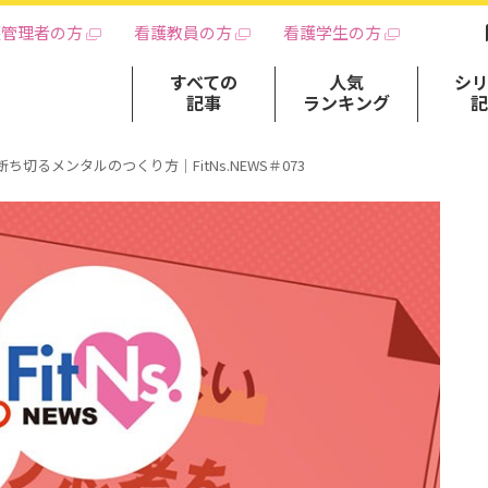
護管理者の方
看護教員の方
看護学生の方
すべての
人気
シ
記事
ランキング
切るメンタルのつくり方｜FitNs.NEWS＃073