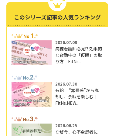
このシリーズ記事の人気ランキング
1
No.
2026.07.09
病棟看護師必見⁉ 効果的
な夜勤中の「仮眠」の取
り方｜FitNs...
2
No.
2026.07.30
有給＝ “罪悪感”から脱
却し、余暇を楽しむ｜
FitNs.NEW...
3
No.
2026.06.25
なぜ今、心不全患者に