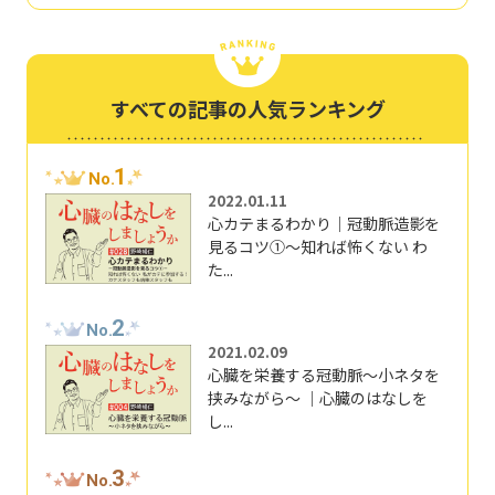
すべての記事の人気ランキング
1
No.
2022.01.11
心カテまるわかり｜冠動脈造影を
見るコツ①～知れば怖くない わ
た...
2
No.
2021.02.09
心臓を栄養する冠動脈～小ネタを
挟みながら～ ｜心臓のはなしを
し...
3
No.