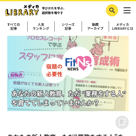
学びかたを学ぶ、
選択肢を増やす
すべての
人気
シリーズ
動画
メディカ
記事
ランキング
記事
アーカイブ
LIBRARYとは