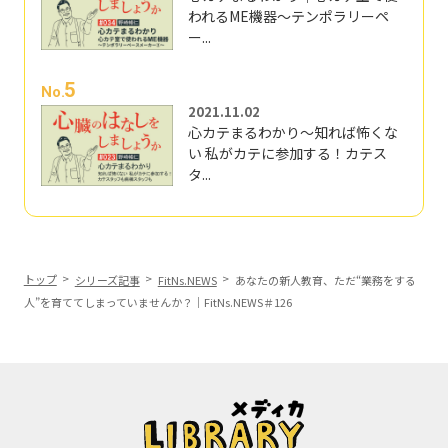
われるME機器～テンポラリーペ
ー...
5
No.
2021.11.02
心カテまるわかり～知れば怖くな
い 私がカテに参加する！カテス
タ...
トップ
シリーズ記事
FitNs.NEWS
あなたの新人教育、ただ“業務をする
人”を育ててしまっていませんか？｜FitNs.NEWS＃126