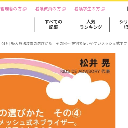
護管理者の方
看護教員の方
看護学生の方
すべての
人気
シ
記事
ランキング
＃019｜吸入療法装置の選びかた その④～ 在宅で使いやすいメッシュ式ネ