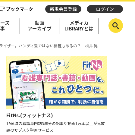
ブックマーク
新規会員登録
ログイン
リーズ
動画
メディカ
記事
アーカイブ
LIBRARYとは
ブライザー。ハンディ型ではない機種もあるの？｜松井 晃
FitNs.(フィットナス)
19領域の看護専門誌3年分の記事や動画1万本以上が見放
題のサブスク学習サービス