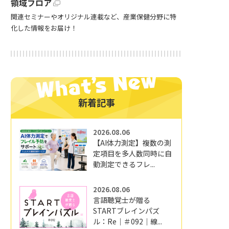
領域フロア
関連セミナーやオリジナル連載など、産業保健分野に特
化した情報をお届け！
新着記事
2026.08.06
【AI体力測定】複数の測
定項目を多人数同時に自
動測定できるフレ...
2026.08.06
言語聴覚士が贈る
STARTブレインパズ
ル：Re｜＃092｜線...