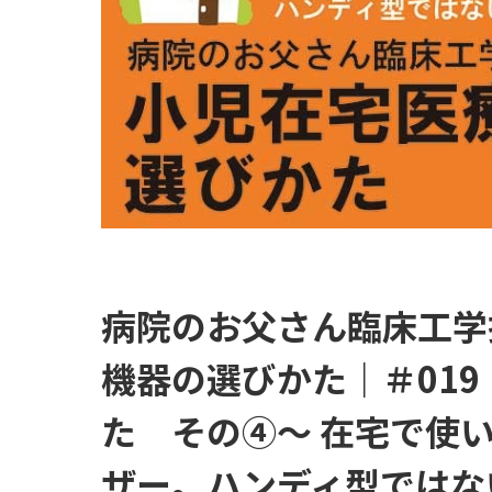
病院のお父さん臨床工学
機器の選びかた｜＃01
た その④～ 在宅で使
ザー。ハンディ型ではな