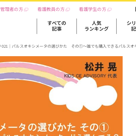
護管理者の方
看護教員の方
看護学生の方
すべての
人気
シ
記事
ランキング
＃021｜パルスオキシメータの選びかた その①～誰でも購入できるパルスオ