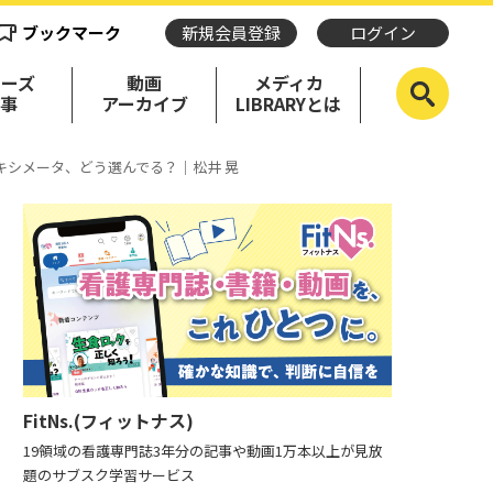
ブックマーク
新規会員登録
ログイン
リーズ
動画
メディカ
記事
アーカイブ
LIBRARYとは
キシメータ、どう選んでる？｜松井 晃
FitNs.(フィットナス)
19領域の看護専門誌3年分の記事や動画1万本以上が見放
題のサブスク学習サービス