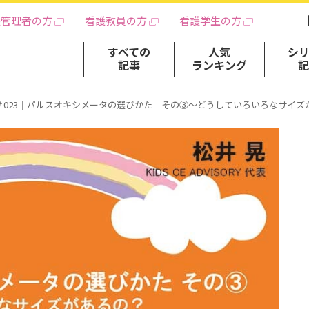
護管理者の方
看護教員の方
看護学生の方
すべての
人気
シ
記事
ランキング
＃023｜パルスオキシメータの選びかた その③～どうしていろいろなサイズ