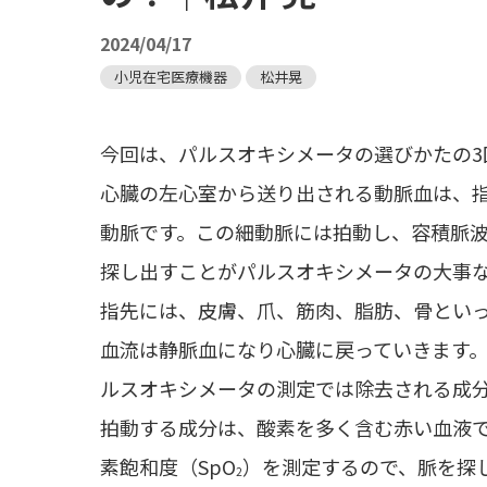
2024/04/17
小児在宅医療機器
松井晃
今回は、パルスオキシメータの選びかたの3
心臓の左心室から送り出される動脈血は、
動脈です。この細動脈には拍動し、容積脈
探し出すことがパルスオキシメータの大事
指先には、皮膚、爪、筋肉、脂肪、骨とい
血流は静脈血になり心臓に戻っていきます
ルスオキシメータの測定では除去される成
拍動する成分は、酸素を多く含む赤い血液
素飽和度（SpO
）を測定するので、脈を探し
2