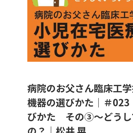
病院のお父さん臨床工学
機器の選びかた｜＃02
びかた その③～どうし
の？｜松井 晃