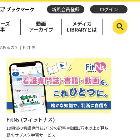
ブックマーク
新規会員登録
ログイン
リーズ
動画
メディカ
記事
アーカイブ
LIBRARYとは
があるの？｜松井 晃
FitNs.(フィットナス)
19領域の看護専門誌3年分の記事や動画1万本以上が見放
題のサブスク学習サービス