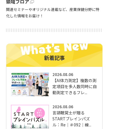
領域フロア
関連セミナーやオリジナル連載など、産業保健分野に特
化した情報をお届け！
新着記事
2026.08.06
【AI体力測定】複数の測
定項目を多人数同時に自
動測定できるフレ...
2026.08.06
言語聴覚士が贈る
STARTブレインパズ
ル：Re｜＃092｜線...