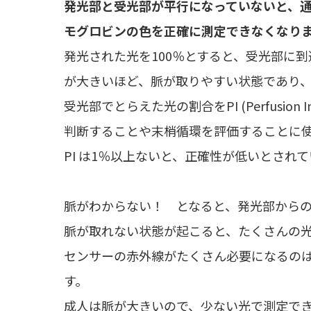
発光部と受光部が平行になっていないと、
モグロビンの色を正確に測定できなくなり
発光された光を100％とすると、受光部に
が大きいほど、脈が取りやすい状態であり
受光部でとらえた光の割合をPI (Perfusio
判断することや末梢循環を評価することに
PI は1％以上ないと、正確性が低いとされ
脈がわからない！ となると、発光部から
脈が取れない状態が起こると、たくさんの
センサーの赤外線がたくさん必要になるの
す。
成人は脈が大きいので、少ない光で測定で