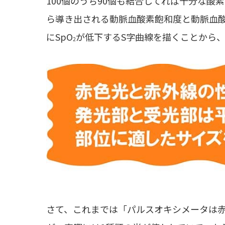
100個のうち90個も結合してれば十分な酸
ら導き出される動脈血酸素飽和度と動脈血酸
にSpO
が低下するS字曲線を描くことから
2
さて、これまでは「パルスオキシメータは