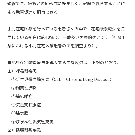
短縮でき、家族との絆形成に好ましく、家庭で養育することに
よる発育促進が期待できる
小児在宅医療を行っている患者さんの中で、在宅酸素療法を使
用している割合は約40％で、一番多い医療的ケアです（神奈川
県における小児在宅医療患者の実態調査より）。
●小児在宅酸素療法を導入する主な疾患は、下記のとおり。
１）呼吸器疾患
①新生児慢性肺疾患（CLD：Chronic Lung Disease）
②間質性肺炎
③肺線維症
④気管支拡張症
⑤肺気腫
⑥びまん性汎気管支炎
２）循環器系疾患