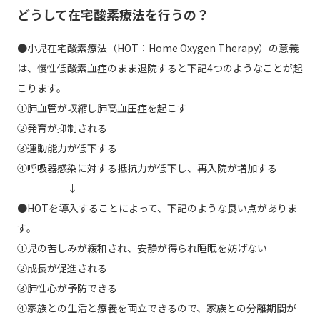
どうして在宅酸素療法を行うの？
●小児在宅酸素療法（HOT：Home Oxygen Therapy）の意義
は、慢性低酸素血症のまま退院すると下記4つのようなことが起
こります。
①肺血管が収縮し肺高血圧症を起こす
②発育が抑制される
③運動能力が低下する
④呼吸器感染に対する抵抗力が低下し、再入院が増加する
↓
●HOTを導入することによって、下記のような良い点がありま
す。
①児の苦しみが緩和され、安静が得られ睡眠を妨げない
②成長が促進される
③肺性心が予防できる
④家族との生活と療養を両立できるので、家族との分離期間が