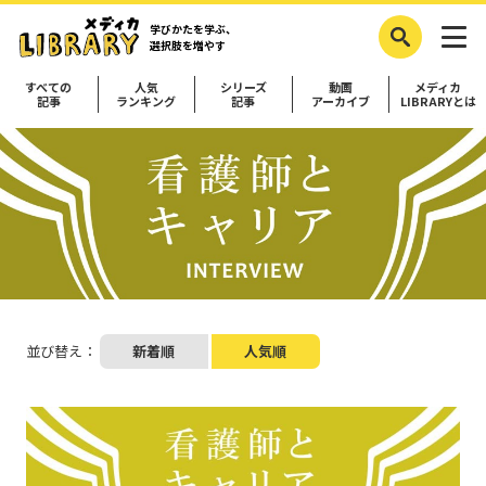
学びかたを学ぶ、
選択肢を増やす
すべての
人気
シリーズ
動画
メディカ
記事
ランキング
記事
アーカイブ
LIBRARYとは
並び替え：
新着順
人気順