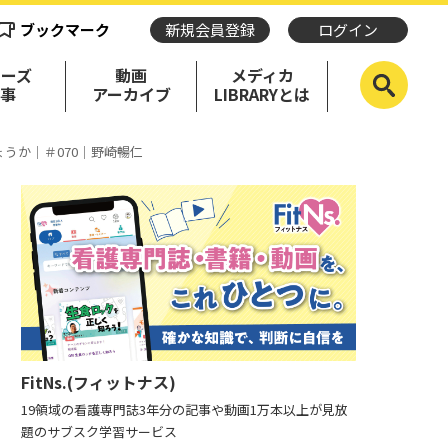
ブックマーク
新規会員登録
ログイン
リーズ
動画
メディカ
記事
アーカイブ
LIBRARYとは
うか｜＃070｜野崎暢仁
FitNs.(フィットナス)
19領域の看護専門誌3年分の記事や動画1万本以上が見放
題のサブスク学習サービス