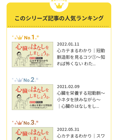
このシリーズ記事の人気ランキング
1
No.
2022.01.11
心カテまるわかり｜冠動
脈造影を見るコツ①～知
れば怖くない わた...
2
No.
2021.02.09
心臓を栄養する冠動脈～
小ネタを挟みながら～
｜心臓のはなしをし...
3
No.
2022.05.31
心カテまるわかり｜スワ