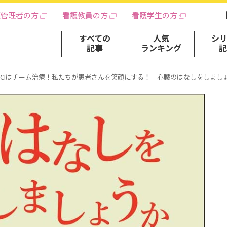
護管理者の方
看護教員の方
看護学生の方
すべての
人気
シ
記事
ランキング
PCIはチーム治療！私たちが患者さんを笑顔にする！｜心臓のはなしをしましょ