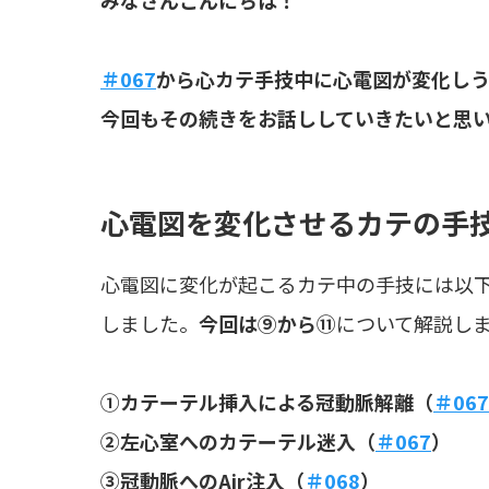
＃067
から心カテ手技中に心電図が変化しう
今回もその続きをお話ししていきたいと思
心電図を変化させるカテの手
心電図に変化が起こるカテ中の手技には以
しました。
今回は⑨から⑪
について解説し
①カテーテル挿入による冠動脈解離（
＃067
②左心室へのカテーテル迷入（
＃067
）
③冠動脈へのAir注入（
＃068
）