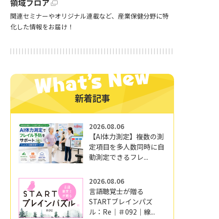
領域フロア
関連セミナーやオリジナル連載など、産業保健分野に特
化した情報をお届け！
新着記事
2026.08.06
【AI体力測定】複数の測
定項目を多人数同時に自
動測定できるフレ...
2026.08.06
言語聴覚士が贈る
STARTブレインパズ
ル：Re｜＃092｜線...