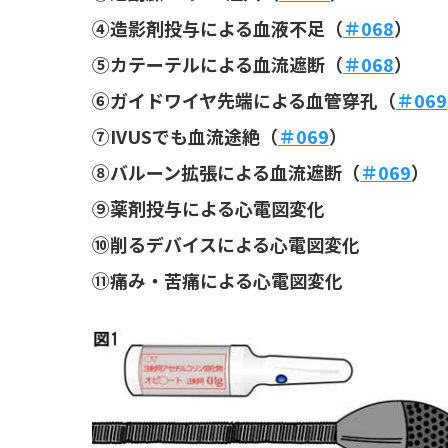
④造影剤投与による血液不足（
＃068
）
⑤カテーテルによる血流遮断（
＃068
）
⑥ガイドワイヤ先端による血管穿孔（
＃069
⑦IVUSでも血流途絶（
＃069
）
⑧バルーン拡張による血流遮断（
＃069
）
⑨薬剤投与による心電図変化
⑩削るデバイスによる心電図変化
⑪痛み・苦痛による心電図変化