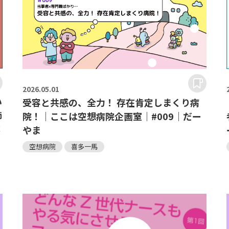
2026.
05.01
い
受容と共感の、全力！ 存在肯定しまくり病
師
院！｜ここは空想病院企画室｜#009｜だー
藤
やま
空想病院
喜多一馬