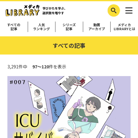
学びかたを学ぶ、
選択肢を増やす
すべての
人気
シリーズ
動画
メディカ
記事
ランキング
記事
アーカイブ
LIBRARYとは
すべての記事
3,291件中
97～120
件を表示