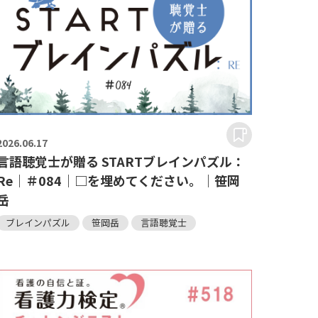
2026.
06.17
言語聴覚士が贈る STARTブレインパズル：
Re｜＃084｜□を埋めてください。｜笹岡
岳
ブレインパズル
笹岡岳
言語聴覚士