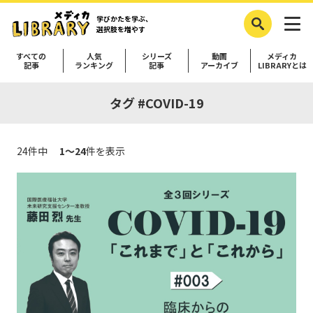
学びかたを学ぶ、
選択肢を増やす
すべての
人気
シリーズ
動画
メディカ
記事
ランキング
記事
アーカイブ
LIBRARYとは
タグ #COVID-19
24件中
1～24
件を表示