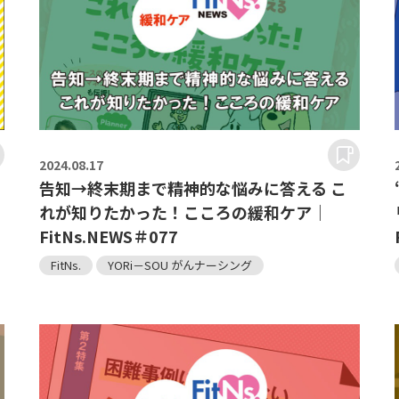
2024.
08.17
告知→終末期まで精神的な悩みに答える こ
＃
れが知りたかった！こころの緩和ケア｜
FitNs.NEWS＃077
FitNs.
YORi－SOU がんナーシング