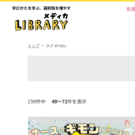
学びかたを学ぶ、
選択肢を増やす
看
トップ
タグ #FitNs.
159件中
49～72
件を表示