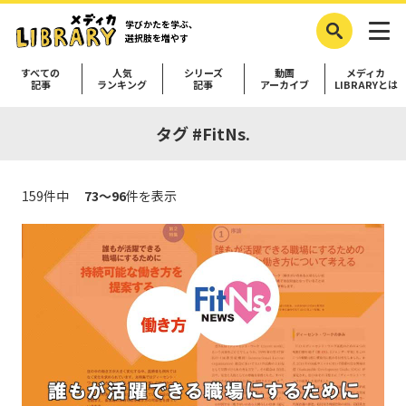
学びかたを学ぶ、
選択肢を増やす
すべての
人気
シリーズ
動画
メディカ
記事
ランキング
記事
アーカイブ
LIBRARYとは
タグ #FitNs.
159件中
73～96
件を表示