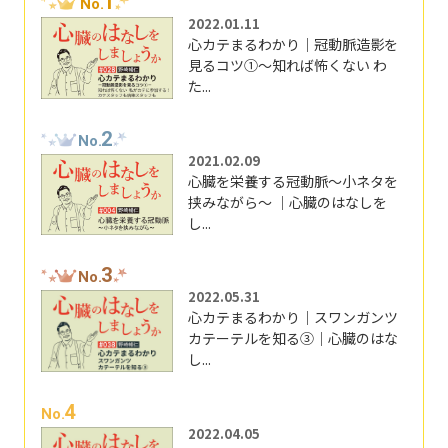
1
No.
2022.01.11
心カテまるわかり｜冠動脈造影を
見るコツ①～知れば怖くない わ
た...
2
No.
2021.02.09
心臓を栄養する冠動脈～小ネタを
挟みながら～ ｜心臓のはなしを
し...
3
No.
2022.05.31
心カテまるわかり｜スワンガンツ
カテーテルを知る③｜心臓のはな
し...
4
No.
2022.04.05