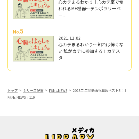
心カテまるわかり｜心カテ室で使
われるME機器～テンポラリーペ
ー...
5
No.
2021.11.02
心カテまるわかり～知れば怖くな
い 私がカテに参加する！カテス
タ...
トップ
シリーズ記事
FitNs.NEWS
2025年 年間動画視聴数ベスト5！｜
FitNs.NEWS＃119