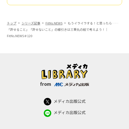
トップ
シリーズ記事
FitNs.NEWS
もうイライラする！と思ったら……
「許せること」「許せないこと」の線引きは三重丸の絵で考えよう！｜
FitNs.NEWS＃120
from
メディカ出版公式
メディカ出版公式